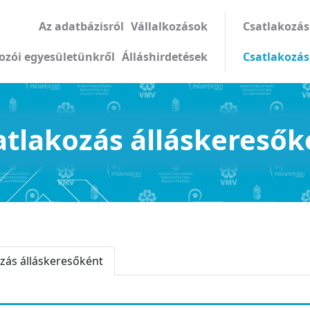
Kapcsolat
Az adatbázisról
Vállalkozások
Csatlakozás
kozói egyesületünkről
Álláshirdetések
Csatlakozás
atlakozás álláskeresők
zás álláskeresőként