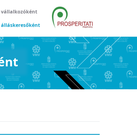
 vállalkozóként
 álláskeresőként
ént