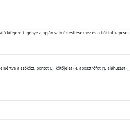
ló kifejezett igénye alapján való értesítésekhez és a fiókkal kapcsol
értve a szóközt, pontot (.), kötőjelet (-), aposztrófot ('), aláhúzást (_