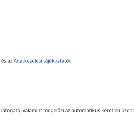
és az
Adatkezelési tájékoztatót
a látogató, valamint megelőzi az automatikus kéretlen üzen