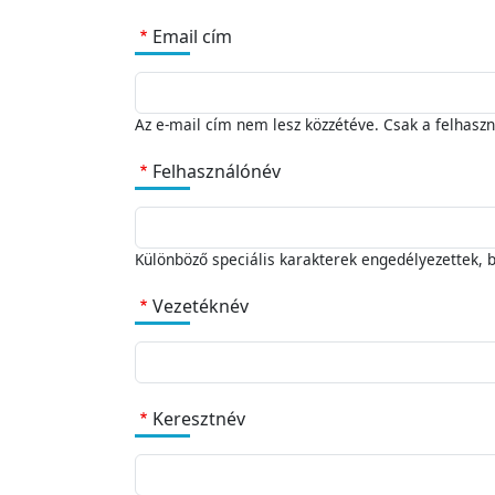
Email cím
Kapcsolat
Csatlakozás
vállalkozóként
Az e-mail cím nem lesz közzétéve. Csak a felhaszná
Felhasználónév
Csatlakozás
álláskeresőként
Különböző speciális karakterek engedélyezettek, bele
Vezetéknév
Keresztnév